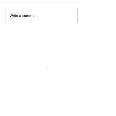
Write a comment...
Σύνδεσμοι
Αρχική
Η δράση μας
Νέα & Blog
Εθελοντές
Παιδιά - Έφηβοι