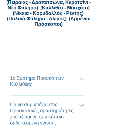
(
Πειραιάς - Δραπετσώνα, Κερατσίνι -
Νέο Φάληρο
) (
Καλλιθέα - Μοσχάτο
)
(
Νίκαια - Κορυδαλλός - Ρέντης
)
(Παλαιό Φάληρο - Άλιμος) (Αρμένιοι
Πρόσκοποι)
Περιοχή : Αίγινας
Certified event,3267
1ο Σύστημα Προσκόπων
Καλλιθέας
Αρχηγός Συστήματος :
Βασιλόπουλος Βασίλειος
Για να συμμετέχω στις
Προσκοπικές δραστηριότητες;
Διεύθυνση : Ιφιγενείας 64, 17672
χρειάζεται να έχω κάποια
Καλλιθέα Αττικής Email
εξιδεικευμένη γνώση;
:1p_kallitheas@sep.org.gr
Τηλέφωνα : 6947179297
Τα ενήλικα στελέχη του Σ.Ε.Π. – με