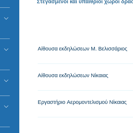
Στεγασμένοι και υπαίθριοι χώροι δρ
κατασκηνωτικό κέντρο Γαλατά
ύνης
General1
Αίθουσα εκδηλώσεων Μ. Βελισσάριος
Αίθουσα εκδηλώσεων Π.Ε Σαρωνικού Μ. Βελ
Αίθουσα εκδηλώσεων Νίκαιας
Αίθουσα εκδηλώσεων Π.Ε Σαρωνικού
δια
Εργαστήριο Αερομοντελισμού Νίκαιας
ό
Εργαστήριο Αερομοντελισμού Νίκαιας
ια /