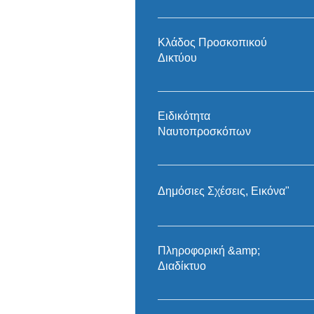
Εφορεία Κλάδου Τοίχος Καλοσ
- Scout version
Κλάδος Προσκοπικού
Δικτύου
Εφορεία Κλάδου
Ειδικότητα
Ναυτοπροσκόπων
Εφορεία Ναυτοπροσκόπων
Δημόσιες Σχέσεις, Εικόνα"
Εφορεία Δημ. σχέσεων Εγχειρί
Λογότυπα Επικοινωνιακό Υλικ
Πληροφορική &amp;
Διαδίκτυο
Εφορεία Πληροφορικής Εγχειρίδ