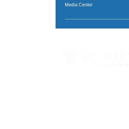
Βοηθήματα Πληροφορικής
Media Center
Διαδικτυακοί χώροι Π.Ε Σαρων
Ηλεκτρονικό ταχυδρομείο - Offi
Φωτογραφικό Υλικό Βίντεο Αρχ
365 Group Επικοινωνίας ΠΕΣ -
Ήχου
Office 365 Ημέρα Ασφαλούς
Διαδικτύου
Σύνδεσμοι
Κ
Αρχική
Κ
Η δράση μας
Κ
Νέα & Blog
Κ
Εθελοντές