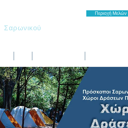
Περιοχή Μελών
ι
Σαρωνικού
 μας
Blog
Ημερολόγιο Δράσεων
Πως να συμμετέχε