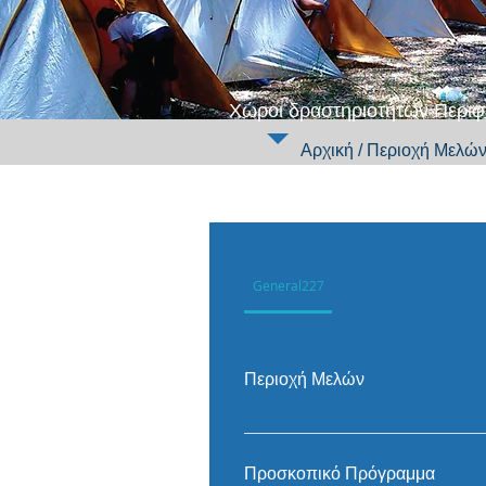
Χώροι δραστηριοτήτων Περιφ
Αρχική
/
Περιοχή Μελώ
General227
Περιοχή Μελών
Επιστροφή στην Περιοχή Μελώ
Προσκοπικό Πρόγραμμα