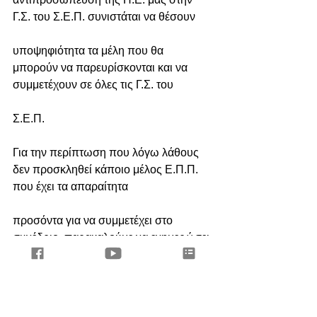
Γ.Σ. του Σ.Ε.Π. συνιστάται να θέσουν
υποψηφιότητα τα μέλη που θα 
μπορούν να παρευρίσκονται και να 
συμμετέχουν σε όλες τις Γ.Σ. του
Σ.Ε.Π.
Για την περίπτωση που λόγω λάθους 
δεν προσκληθεί κάποιο μέλος Ε.Π.Π. 
που έχει τα απαραίτητα
προσόντα για να συμμετέχει στο 
συνέδριο, παρακαλούμε να ενημερώσει 
άμεσα την οργανωτική
επιτροπή, ο ίδιος ή μέσω του Βοηθού 
Περιφερειακού Εφόρου του, ώστε να 