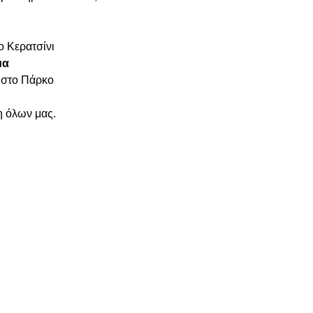
ο Κερατσίνι 
α 
 στο Πάρκο 
η όλων μας.