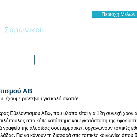
Περιοχή Μελών
ι
Σαρωνικού
 μας
Blog
Ημερολόγιο Δράσεων
Πως να συμμετέχε
τισμού ΑΒ
υ, έχουμε ραντεβού για καλό σκοπό!
έρας Εθελοντισμού ΑΒ», που υλοποιείται για 12η συνεχή χρονιά
σιλόπουλος από κάθε κατάστημα και εγκατάσταση της εφοδιαστι
κά γραφεία της αλυσίδας σουπερμάρκετ, οργανώνουν τοπικές εθε
λάδας. Για να κάνουν τη διαφορά στις τοπικές κοινωνίες όπου 