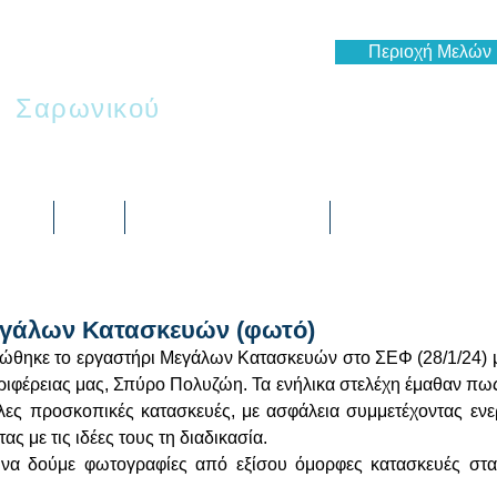
Περιοχή Μελών
ι
Σαρωνικού
 μας
Blog
Ημερολόγιο Δράσεων
Πως να συμμετέχε
εγάλων Κατασκευών (φωτό)
ώθηκε το εργαστήρι Μεγάλων Κατασκευών στο ΣΕΦ (28/1/24) μ
ιφέρειας μας, Σπύρο Πολυζώη. Τα ενήλικα στελέχη έμαθαν πως
λες προσκοπικές κατασκευές, με ασφάλεια συμμετέχοντας ενε
ας με τις ιδέες τους τη διαδικασία.
να δούμε φωτογραφίες από εξίσου όμορφες κατασκευές στα